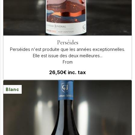
Perséides
Perséides n'est produite que les années exceptionnelles.
Elle est issue des deux meilleures...
From
26,50€
inc. tax
Blanc