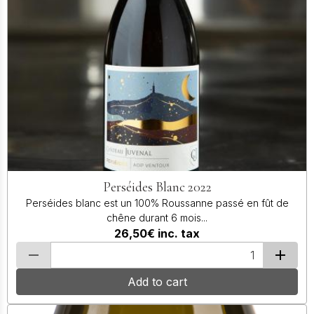
Perséides Blanc 2022
Perséides blanc est un 100% Roussanne passé en fût de
chêne durant 6 mois...
26,50€
inc. tax
Add to cart