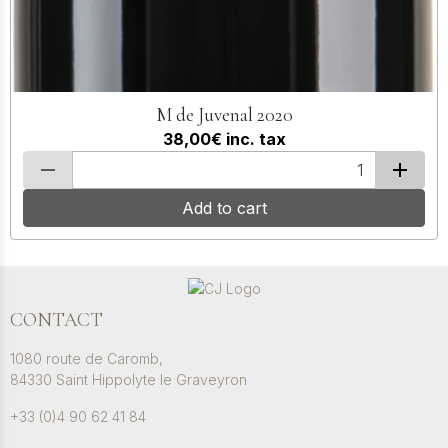
M de Juvenal 2020
38,00€
inc. tax
Add to cart
CONTACT
1080 route de Caromb,
84330 Saint Hippolyte le Graveyron
+33 (0)4 90 62 41 84