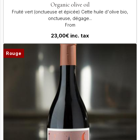
Organic olive oil
Fruité vert (onctueuse et épicée) Cette huile d'olive bio,
onctueuse, dégage...
From
23,00€
inc. tax
Rouge