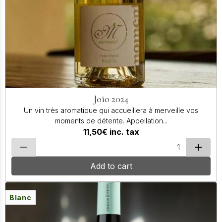
Joïo 2024
Un vin très aromatique qui accueillera à merveille vos
moments de détente. Appellation...
11,50€
inc. tax
Add to cart
Blanc