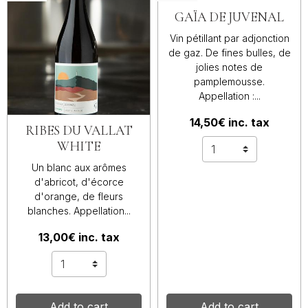
GAÏA DE JUVENAL
Vin pétillant par adjonction
de gaz. De fines bulles, de
jolies notes de
pamplemousse.
Appellation :...
14,50€ inc. tax
RIBES DU VALLAT
WHITE
Un blanc aux arômes
d'abricot, d'écorce
d'orange, de fleurs
blanches. Appellation...
13,00€ inc. tax
Add to cart
Add to cart